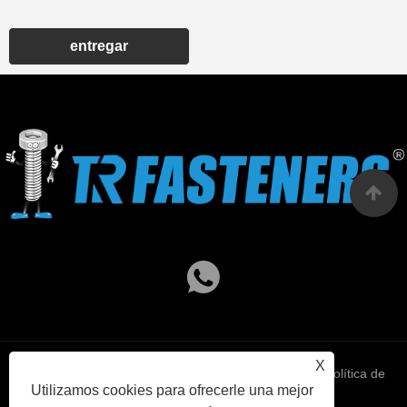
entregar
X
Links
Sitemap
RSS
XML
política de
Utilizamos cookies para ofrecerle una mejor