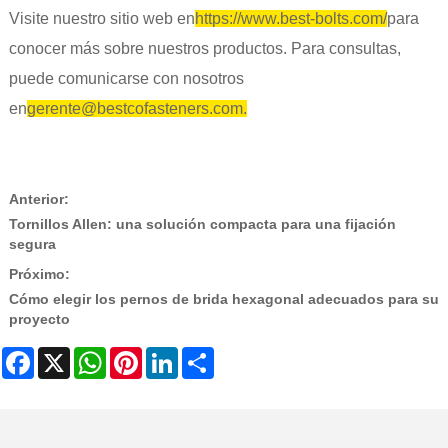
Visite nuestro sitio web en
https://www.best-bolts.com/
para
conocer más sobre nuestros productos. Para consultas,
puede comunicarse con nosotros
en
gerente@bestcofasteners.com
.
Anterior:
Tornillos Allen: una solución compacta para una fijación
segura
Próximo:
Cómo elegir los pernos de brida hexagonal adecuados para su
proyecto
Facebook
X
WhatsApp
Pinterest
LinkedIn
Share