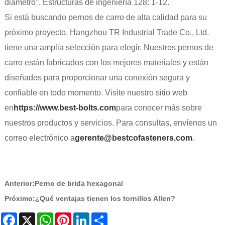
diámetro". Estructuras de ingeniería 128: 1-12.
Si está buscando pernos de carro de alta calidad para su
próximo proyecto, Hangzhou TR Industrial Trade Co., Ltd.
tiene una amplia selección para elegir. Nuestros pernos de
carro están fabricados con los mejores materiales y están
diseñados para proporcionar una conexión segura y
confiable en todo momento. Visite nuestro sitio web
en
https://www.best-bolts.com
para conocer más sobre
nuestros productos y servicios. Para consultas, envíenos un
correo electrónico a
gerente@bestcofasteners.com
.
Anterior:
Perno de brida hexagonal
Próximo:
¿Qué ventajas tienen los tornillos Allen?
Facebook
X
WhatsApp
Pinterest
LinkedIn
Share