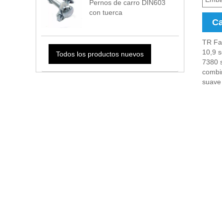
Pernos de carro DIN603
con tuerca
Ca
TR Fas
10,9 s
Todos los productos nuevos
7380 s
combin
suave 