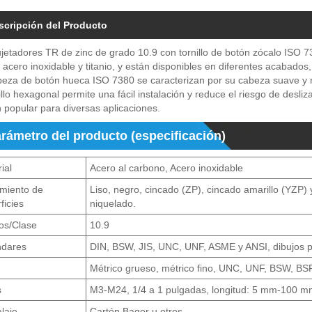
scripción del Producto
jetadores TR de zinc de grado 10.9 con tornillo de botón zócalo ISO 
 acero inoxidable y titanio, y están disponibles en diferentes acabados, 
eza de botón hueca ISO 7380 se caracterizan por su cabeza suave y r
llo hexagonal permite una fácil instalación y reduce el riesgo de desliz
 popular para diversas aplicaciones.
rámetro del producto (especificación)
ial
Acero al carbono, Acero inoxidable
amiento de
Liso, negro, cincado (ZP), cincado amarillo (YZP) 
ficies
niquelado.
os/Clase
10.9
ndares
DIN, BSW, JIS, UNC, UNF, ASME y ANSI, dibujos p
Métrico grueso, métrico fino, UNC, UNF, BSW, BSF
s
M3-M24, 1/4 a 1 pulgadas, longitud: 5 mm-100 
laje
Cartón Bagor u otros