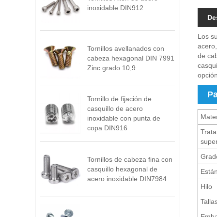
inoxidable DIN912
De
Los su
acero,
Tornillos avellanados con
de cab
cabeza hexagonal DIN 7991
casqui
Zinc grado 10,9
opción
Pa
Tornillo de fijación de
casquillo de acero
Mater
inoxidable con punta de
copa DIN916
Trat
super
Grad
Tornillos de cabeza fina con
casquillo hexagonal de
Está
acero inoxidable DIN7984
Hilo
Talla
Emba