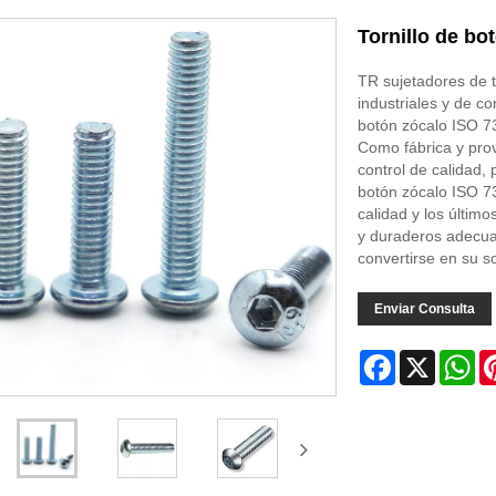
Tornillo de bo
TR sujetadores de t
industriales y de c
botón zócalo ISO 7
Como fábrica y prov
control de calidad,
botón zócalo ISO 73
calidad y los último
y duraderos adecua
convertirse en su s
Enviar Consulta
Facebook
X
Wh