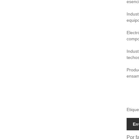
esenci
Indust
equipo
Electr
compon
Indust
techos
Produc
ensamb
Etique
En
Por f