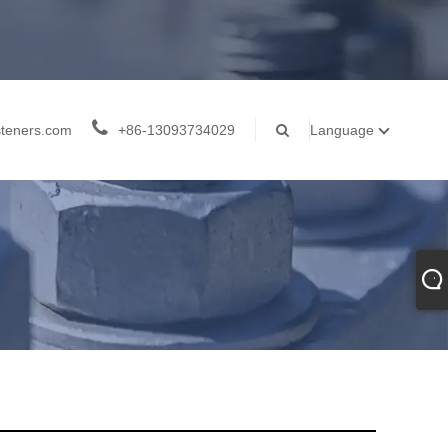
teners.com
+86-13093734029
Language