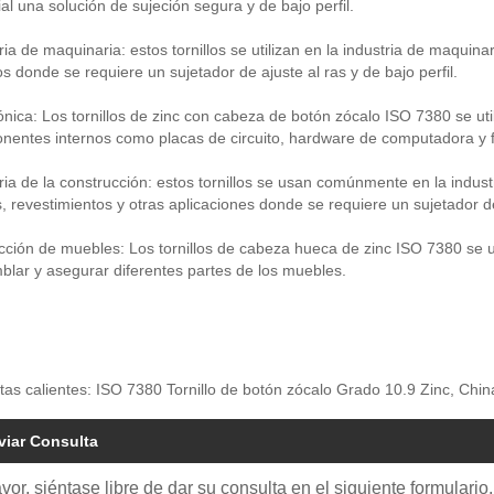
al una solución de sujeción segura y de bajo perfil.
ria de maquinaria: estos tornillos se utilizan en la industria de maquin
s donde se requiere un sujetador de ajuste al ras y de bajo perfil.
ónica: Los tornillos de zinc con cabeza de botón zócalo ISO 7380 se ut
entes internos como placas de circuito, hardware de computadora y f
ria de la construcción: estos tornillos se usan comúnmente en la indus
, revestimientos y otras aplicaciones donde se requiere un sujetador de 
ción de muebles: Los tornillos de cabeza hueca de zinc ISO 7380 se 
lar y asegurar diferentes partes de los muebles.
tas calientes: ISO 7380 Tornillo de botón zócalo Grado 10.9 Zinc, Chin
viar Consulta
avor, siéntase libre de dar su consulta en el siguiente formular