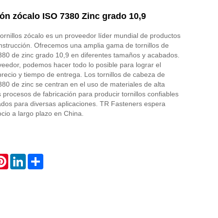
tón zócalo ISO 7380 Zinc grado 10,9
ornillos zócalo es un proveedor líder mundial de productos
onstrucción. Ofrecemos una amplia gama de tornillos de
380 de zinc grado 10,9 en diferentes tamaños y acabados.
eedor, podemos hacer todo lo posible para lograr el
 precio y tiempo de entrega. Los tornillos de cabeza de
80 de zinc se centran en el uso de materiales de alta
s procesos de fabricación para producir tornillos confiables
dos para diversas aplicaciones. TR Fasteners espera
ocio a largo plazo en China.
atsApp
Pinterest
LinkedIn
Share