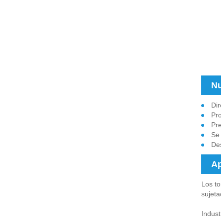
Nu
Dir
Pro
Pre
Se 
Des
Ap
Los to
sujeta
Indust